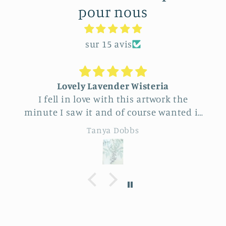
pour nous
sur 15 avis
Unique Beautiful wall hanging
Feel very fortunate to have come across
this vendor at Allerton Park. So many
really beautiful natural pieces. Was hard
Eileen B
to choose, Love the familiar simple
sunflower and wheat design yet
specialness of the work. The seller was a
delight to talk with, Very
knowledgeable.