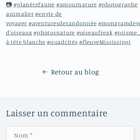
📷
#planètefaune
#amournature
#photographe
animalier
#envie de
voyager
#aventuresderandonnée
#mongramdev
d'oiseaux
#photosnature
#oiseaufreak
#prisme_
à tête blanche
#quadcités
#fleuveMississippi
Retour au blog
Laisser un commentaire
Nom
*